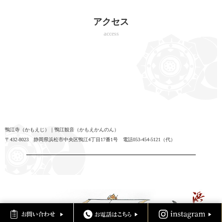
アクセス
access
鴨江寺（かもえじ）｜鴨江観音（かもえかんのん）
〒432-8023 静岡県浜松市中央区鴨江4丁目17番1号 電話053-454-5121（代）