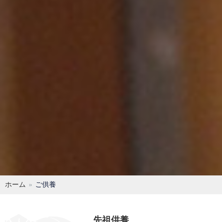
ホーム
ご供養
先祖供養