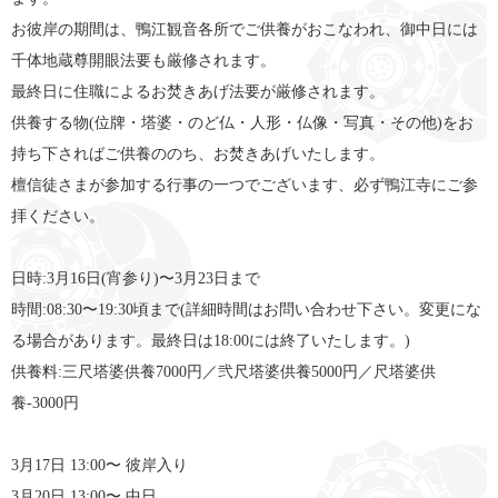
お彼岸の期間は、鴨江観音各所でご供養がおこなわれ、御中日には
千体地蔵尊開眼法要も厳修されます。
最終日に住職によるお焚きあげ法要が厳修されます。
供養する物(位牌・塔婆・のど仏・人形・仏像・写真・その他)をお
持ち下さればご供養ののち、お焚きあげいたします。
檀信徒さまが参加する行事の一つでございます、必ず鴨江寺にご参
拝ください。
日時:3月16日(宵参り)〜3月23日まで
時間:08:30〜19:30頃まで(詳細時間はお問い合わせ下さい。変更にな
る場合があります。最終日は18:00には終了いたします。)
供養料:三尺塔婆供養7000円／弐尺塔婆供養5000円／尺塔婆供
養-3000円
3月17日 13:00〜 彼岸入り
3月20日 13:00〜 中日